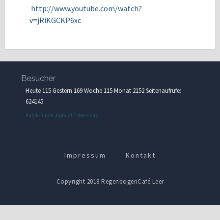
http://www.youtube.com/watch?
v=jRiKGCKP6xc
Besucher
Heute 115 Gestern 169 Woche 115 Monat 2152 Seitenaufrufe:
624145
Kubik-Rubik Joomla! Extensions
Impressum
Kontakt
Copyright 2018 RegenbogenCafé Leer