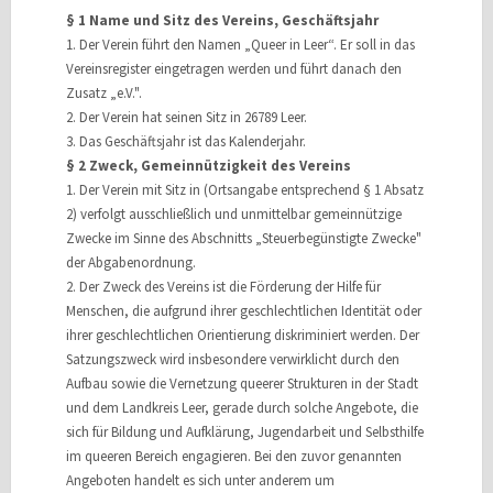
§ 1 Name und Sitz des Vereins, Geschäftsjahr
1. Der Verein führt den Namen „Queer in Leer“. Er soll in das
Vereinsregister eingetragen werden und führt danach den
Zusatz „e.V.".
2. Der Verein hat seinen Sitz in 26789 Leer.
3. Das Geschäftsjahr ist das Kalenderjahr.
§ 2 Zweck, Gemeinnützigkeit des Vereins
1. Der Verein mit Sitz in (Ortsangabe entsprechend § 1 Absatz
2) verfolgt ausschließlich und unmittelbar gemeinnützige
Zwecke im Sinne des Abschnitts „Steuerbegünstigte Zwecke"
der Abgabenordnung.
2. Der Zweck des Vereins ist die Förderung der Hilfe für
Menschen, die aufgrund ihrer geschlechtlichen Identität oder
ihrer geschlechtlichen Orientierung diskriminiert werden. Der
Satzungszweck wird insbesondere verwirklicht durch den
Aufbau sowie die Vernetzung queerer Strukturen in der Stadt
und dem Landkreis Leer, gerade durch solche Angebote, die
sich für Bildung und Aufklärung, Jugendarbeit und Selbsthilfe
im queeren Bereich engagieren. Bei den zuvor genannten
Angeboten handelt es sich unter anderem um