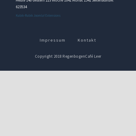
Heute 140 Gestern 223 Woche 1041 Monat 1541 Seitenaufrufe:
623534
Kubik-Rubik Joomla! Extensions
Impressum
Kontakt
Copyright 2018 RegenbogenCafé Leer