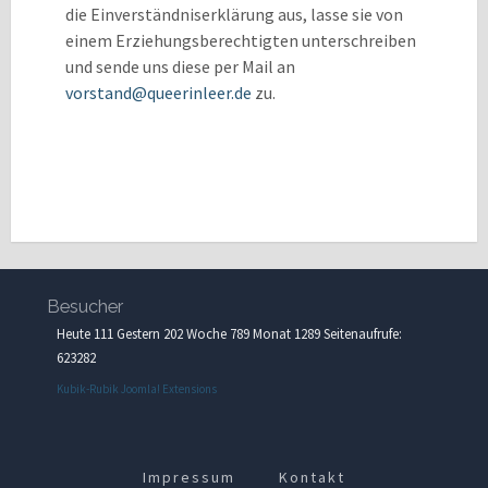
die Einverständniserklärung aus, lasse sie von
einem Erziehungsberechtigten unterschreiben
und sende uns diese per Mail an
vorstand@queerinleer.de
zu.
Besucher
Heute 111 Gestern 202 Woche 789 Monat 1289 Seitenaufrufe:
623282
Kubik-Rubik Joomla! Extensions
Impressum
Kontakt