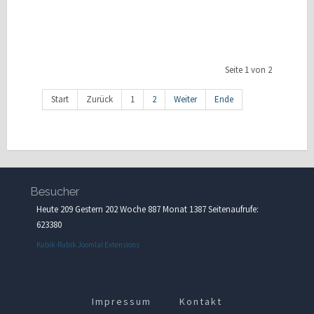
Seite 1 von 2
Start
Zurück
1
2
Weiter
Ende
Besucher
Heute 209 Gestern 202 Woche 887 Monat 1387 Seitenaufrufe:
623380
Kubik-Rubik Joomla! Extensions
Impressum
Kontakt