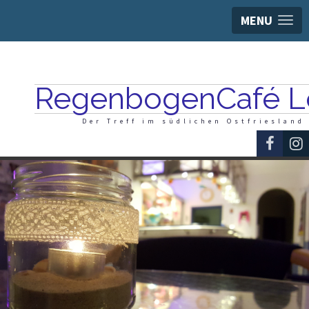
MENU
RegenbogenCafé L
Der Treff im südlichen Ostfriesland