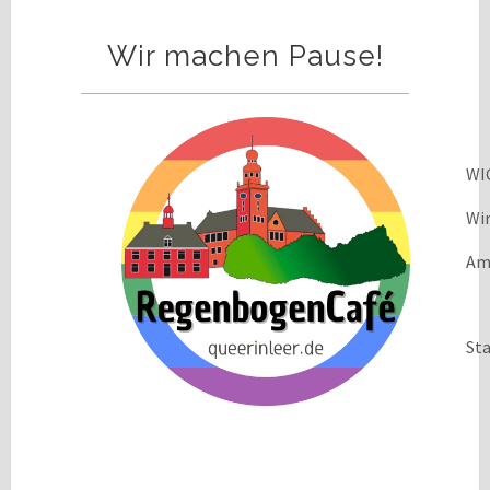
Wir machen Pause!
WI
Wi
Am 
Sta